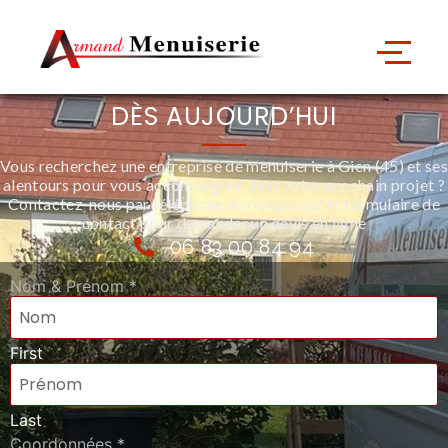
Contactez-nous
LANCEZ VOTRE PROJET
DÈS AUJOURD’HUI
Vous recherchez une entreprise de menuiserie à Gien (45) et ses
alentours pour vous accompagner dans votre prochain projet ?
Contactez-nous par téléphone ou remplissez le formulaire de
contact pour demander un devis en ligne
06 83 00 84 94
Nom & Prénom
*
First
Last
Coordonnées
*