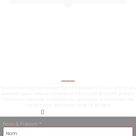
Contactez-nous
LANCEZ VOTRE PROJET
DÈS AUJOURD’HUI
Vous recherchez une entreprise de menuiserie à Gien (45) et ses
alentours pour vous accompagner dans votre prochain projet ?
Contactez-nous par téléphone ou remplissez le formulaire de
contact pour demander un devis en ligne
06 83 00 84 94
Nom & Prénom
*