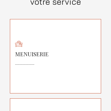
votre service
Armand Menuiserie s'occupe de la création et de
la pose de :
Parquet
Cuisine
MENUISERIE
Dressing
_____________
Tête de lit / Garde corps de mezzanine
Placard / Main courante d'escalier