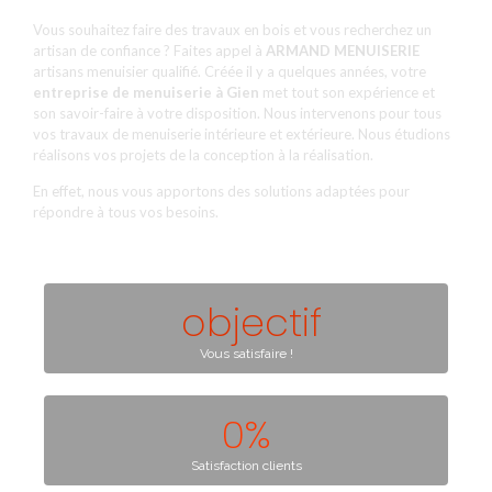
Vous souhaitez faire des travaux en bois et vous recherchez un
artisan de confiance ? Faites appel à
ARMAND MENUISERIE
artisans menuisier qualifié. Créée il y a quelques années, votre
entreprise de menuiserie à Gien
met tout son expérience et
son savoir-faire à votre disposition. Nous intervenons pour tous
vos travaux de menuiserie intérieure et extérieure. Nous étudions
réalisons vos projets de la conception à la réalisation.
En effet, nous vous apportons des solutions adaptées pour
répondre à tous vos besoins.
 objectif
Vous satisfaire !
0
%
Satisfaction clients