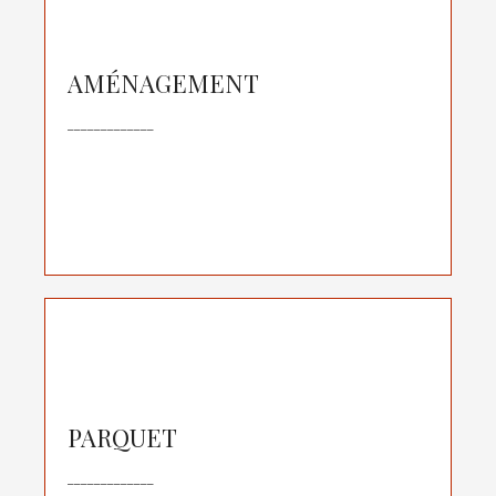
Armand Menuiserie s'occupe de la création et de
la pose de :
Dressing et placard
AMÉNAGEMENT
Mezzanine
_____________
Etagère et bibliothèque
Cuisine et salle de bain
Meuble sur mesure
Armand Menuiserie ses services pour la pose et la
rénovation de parquet :
Pose de parquet
PARQUET
Ponçage
_____________
Vitrification