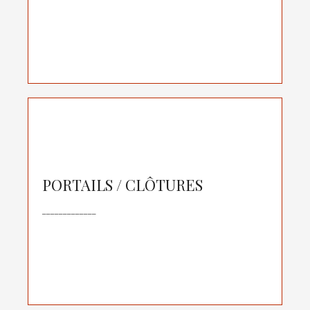
Huilage
Rénovation de parquets anciens & très anciens
Armand Menuiserie s'occupe de la pose de
portails et de la motorisation si nécessaire :
Portail Manuels
PORTAILS / CLÔTURES
Portails Motorisés
_____________
Clôtures